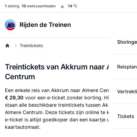
1
storing
10
werkzaamheden
14
°C
Rijden de Treinen
Storing
Treintickets
Treintickets van Akkrum naar Almere
Reispla
Centrum
Een enkele reis van Akkrum naar Almere Centrum kost
Vertrekt
€ 29,30
voor een e-ticket zonder korting. Hieronder
staan alle beschikbare treintickets tussen Akkrum en
Almere Centrum. Deze tickets zijn online te koop. Een
Tickets
e-ticket is altijd goedkoper dan een kaartje uit de
kaartautomaat.