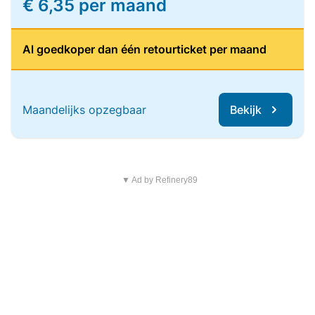
€ 6,35 per maand
Al goedkoper dan één retourticket per maand
Maandelijks opzegbaar
Bekijk
▼ Ad by Refinery89