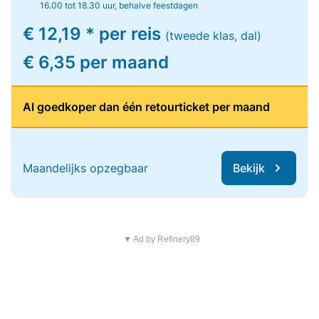
16.00 tot 18.30 uur, behalve feestdagen
€ 12,19 * per reis
(tweede klas, dal)
€ 6,35 per maand
Al goedkoper dan één retourticket per maand
Maandelijks opzegbaar
Bekijk
▼ Ad by Refinery89