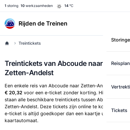
1
storing
10
werkzaamheden
14
°C
Rijden de Treinen
Storing
Treintickets
Treintickets van Abcoude naar
Reispla
Zetten-Andelst
Een enkele reis van Abcoude naar Zetten-Andelst kost
Vertrekt
€ 20,32
voor een e-ticket zonder korting. Hieronder
staan alle beschikbare treintickets tussen Abcoude en
Zetten-Andelst. Deze tickets zijn online te koop. Een
Tickets
e-ticket is altijd goedkoper dan een kaartje uit de
kaartautomaat.