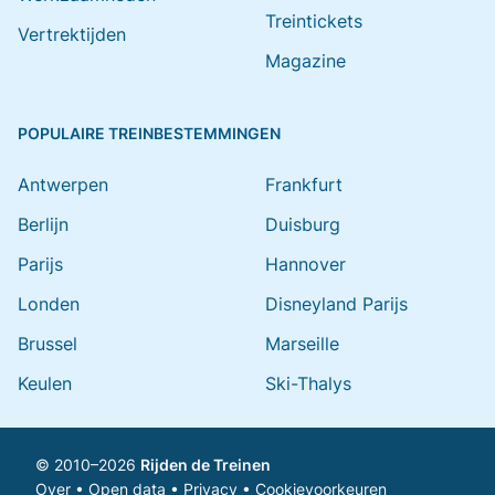
Treintickets
Vertrektijden
Magazine
POPULAIRE TREINBESTEMMINGEN
Antwerpen
Frankfurt
Berlijn
Duisburg
Parijs
Hannover
Londen
Disneyland Parijs
Brussel
Marseille
Keulen
Ski-Thalys
© 2010–2026
Rijden de Treinen
Over
•
Open data
•
Privacy
•
Cookievoorkeuren