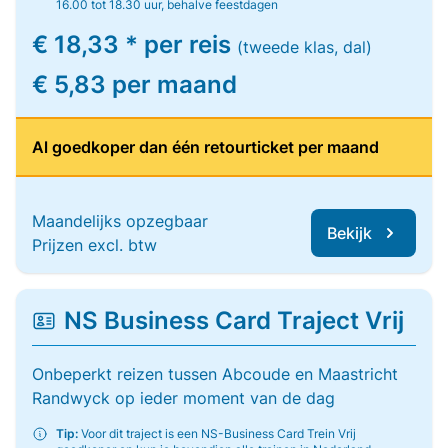
16.00 tot 18.30 uur, behalve feestdagen
€ 18,33 * per reis
(tweede klas, dal)
€ 5,83 per maand
Al goedkoper dan één retourticket per maand
Maandelijks opzegbaar
Bekijk
Prijzen excl. btw
NS Business Card Traject Vrij
Onbeperkt reizen tussen Abcoude en Maastricht
Randwyck op ieder moment van de dag
Tip:
Voor dit traject is een NS-Business Card Trein Vrij