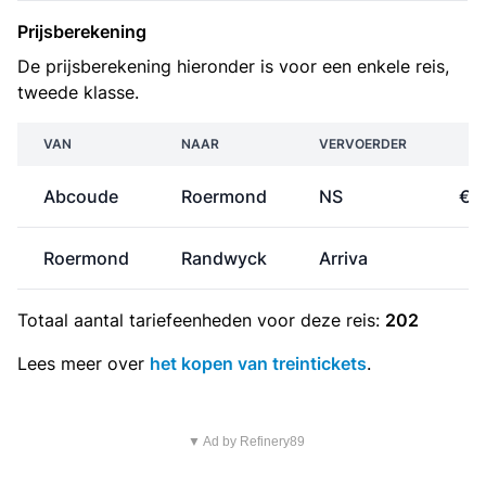
Prijsberekening
De prijsberekening hieronder is voor een enkele reis,
tweede klasse.
VAN
NAAR
VERVOERDER
P
Abcoude
Roermond
NS
€ 
Roermond
Randwyck
Arriva
€
Totaal aantal
tariefeenheden
voor deze reis:
202
Lees meer over
het kopen van treintickets
.
▼ Ad by Refinery89