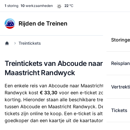
1
storing
10
werkzaamheden
22
°C
Rijden de Treinen
Storing
Treintickets
Treintickets van Abcoude naar
Reispla
Maastricht Randwyck
Een enkele reis van Abcoude naar Maastricht
Vertrekt
Randwyck kost
€ 33,30
voor een e-ticket zonder
korting. Hieronder staan alle beschikbare treintickets
tussen Abcoude en Maastricht Randwyck. Deze
Tickets
tickets zijn online te koop. Een e-ticket is altijd
goedkoper dan een kaartje uit de kaartautomaat.