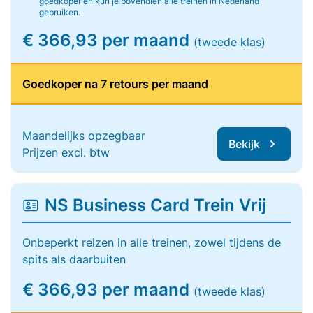
goedkoper en kun je bovendien alle treinen in Nederland
gebruiken.
€ 366,93 per maand
(tweede klas)
Goedkoper na 7 retours per maand
Maandelijks opzegbaar
Bekijk
Prijzen excl. btw
NS Business Card Trein Vrij
Onbeperkt reizen in alle treinen, zowel tijdens de
spits als daarbuiten
€ 366,93 per maand
(tweede klas)