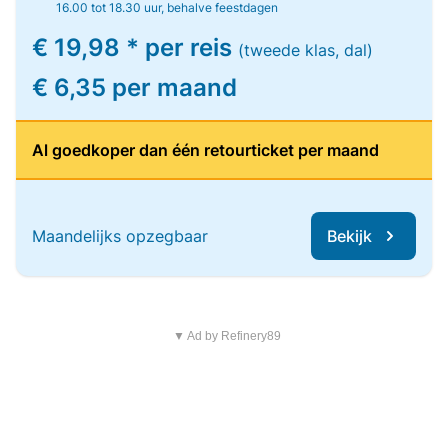
16.00 tot 18.30 uur, behalve feestdagen
€ 19,98 * per reis
(tweede klas, dal)
€ 6,35 per maand
Al goedkoper dan één retourticket per maand
Maandelijks opzegbaar
Bekijk
▼ Ad by Refinery89