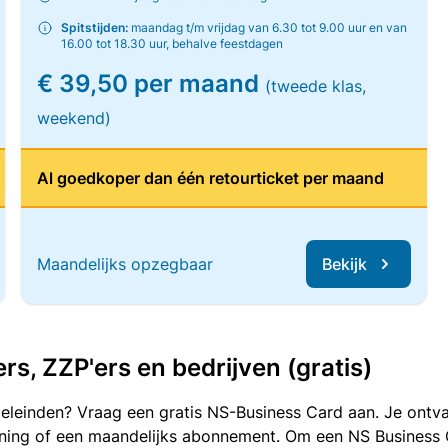
Spitstijden:
maandag t/m vrijdag van 6.30 tot 9.00 uur en van
16.00 tot 18.30 uur, behalve feestdagen
€ 39,50 per maand
(tweede klas,
weekend)
Al goedkoper dan één retourticket per maand
Maandelijks opzegbaar
Bekijk
, ZZP'ers en bedrijven (gratis)
oeleinden? Vraag een gratis NS-Business Card aan. Je ontva
kening of een maandelijks abonnement. Om een NS Business