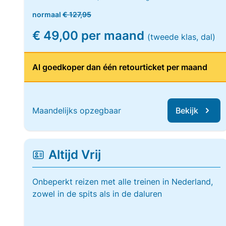
normaal
€ 127,95
€ 49,00 per maand
(tweede klas, dal)
Al goedkoper dan één retourticket per maand
Maandelijks opzegbaar
Bekijk
Altijd Vrij
Onbeperkt reizen met alle treinen in Nederland,
zowel in de spits als in de daluren