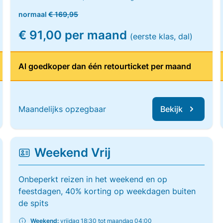
normaal
€ 169,95
€ 91,00 per maand
(eerste klas, dal)
Al goedkoper dan één retourticket per maand
Maandelijks opzegbaar
Bekijk
Weekend Vrij
Onbeperkt reizen in het weekend en op
feestdagen, 40% korting op weekdagen buiten
de spits
Weekend:
vrijdag 18:30 tot maandag 04:00