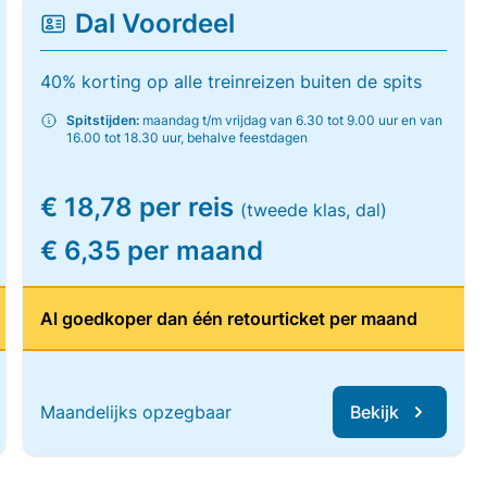
Dal Voordeel
40% korting op alle treinreizen buiten de spits
Spitstijden:
maandag t/m vrijdag van 6.30 tot 9.00 uur en van
16.00 tot 18.30 uur, behalve feestdagen
€ 18,78 per reis
(tweede klas, dal)
€ 6,35 per maand
Al goedkoper dan één retourticket per maand
Maandelijks opzegbaar
Bekijk