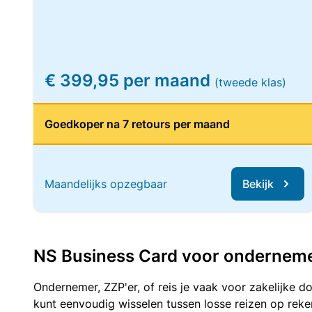
€ 399,95 per maand
(tweede klas)
Goedkoper na 7 retours per maand
Maandelijks opzegbaar
Bekijk
NS Business Card voor ondernemers
Ondernemer, ZZP'er, of reis je vaak voor zakelijke d
kunt eenvoudig wisselen tussen losse reizen op re