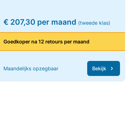
€ 207,30 per maand
(tweede klas)
Goedkoper na 12 retours per maand
Maandelijks opzegbaar
Bekijk