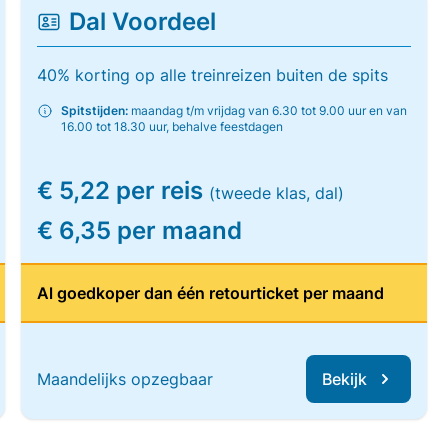
Dal Voordeel
40% korting op alle treinreizen buiten de spits
Spitstijden:
maandag t/m vrijdag van 6.30 tot 9.00 uur en van
16.00 tot 18.30 uur, behalve feestdagen
€ 5,22 per reis
(tweede klas, dal)
€ 6,35 per maand
Al goedkoper dan één retourticket per maand
Maandelijks opzegbaar
Bekijk