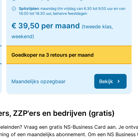
Spitstijden:
maandag t/m vrijdag van 6.30 tot 9.00 uur en van
16.00 tot 18.30 uur, behalve feestdagen
€ 39,50 per maand
(tweede klas,
weekend)
Goedkoper na 3 retours per maand
Maandelijks opzegbaar
Bekijk
, ZZP'ers en bedrijven (gratis)
oeleinden? Vraag een gratis NS-Business Card aan. Je ontva
kening of een maandelijks abonnement. Om een NS Business