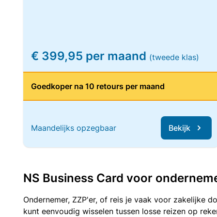
€ 399,95 per maand
(tweede klas)
Goedkoper na 10 retours per maand
Maandelijks opzegbaar
Bekijk
NS Business Card voor ondernemers
Ondernemer, ZZP'er, of reis je vaak voor zakelijke d
kunt eenvoudig wisselen tussen losse reizen op re