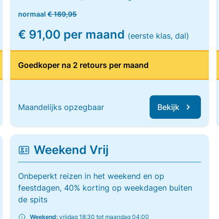
normaal
€ 169,95
€ 91,00 per maand
(eerste klas, dal)
Goedkoper na 2 retours per maand
Maandelijks opzegbaar
Bekijk
Weekend Vrij
Onbeperkt reizen in het weekend en op
feestdagen, 40% korting op weekdagen buiten
de spits
Weekend:
vrijdag 18:30 tot maandag 04:00