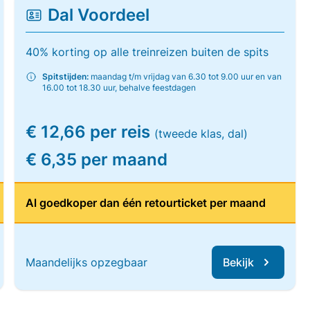
Dal Voordeel
40% korting op alle treinreizen buiten de spits
Spitstijden:
maandag t/m vrijdag van 6.30 tot 9.00 uur en van
16.00 tot 18.30 uur, behalve feestdagen
€ 12,66 per reis
(tweede klas, dal)
€ 6,35 per maand
Al goedkoper dan één retourticket per maand
Maandelijks opzegbaar
Bekijk