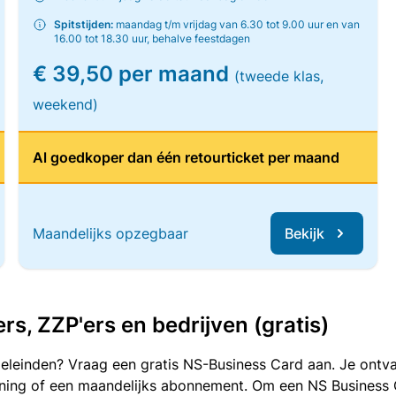
Spitstijden:
maandag t/m vrijdag van 6.30 tot 9.00 uur en van
16.00 tot 18.30 uur, behalve feestdagen
€ 39,50 per maand
(tweede klas,
weekend)
Al goedkoper dan één retourticket per maand
Maandelijks opzegbaar
Bekijk
, ZZP'ers en bedrijven (gratis)
oeleinden? Vraag een gratis NS-Business Card aan. Je ontva
kening of een maandelijks abonnement. Om een NS Business