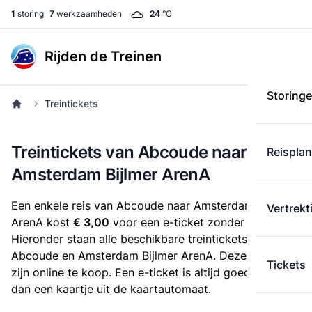
1
storing
7
werkzaamheden
24
°C
Rijden de Treinen
Storing
Treintickets
Treintickets van Abcoude naar
Reispla
Amsterdam Bijlmer ArenA
Een enkele reis van Abcoude naar Amsterdam Bijlmer
Vertrekt
ArenA kost
€ 3,00
voor een e-ticket zonder korting.
Hieronder staan alle beschikbare treintickets tussen
Abcoude en Amsterdam Bijlmer ArenA. Deze tickets
Tickets
zijn online te koop. Een e-ticket is altijd goedkoper
dan een kaartje uit de kaartautomaat.