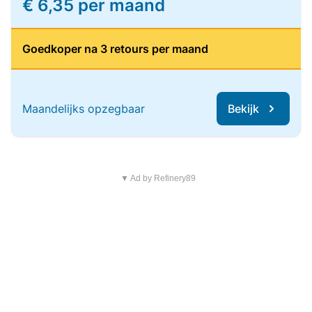
€ 6,35 per maand
Goedkoper na 3 retours per maand
Maandelijks opzegbaar
Bekijk
▼ Ad by Refinery89