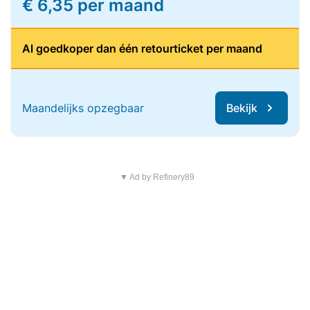
€ 6,35 per maand
Al goedkoper dan één retourticket per maand
Maandelijks opzegbaar
Bekijk
▼ Ad by Refinery89