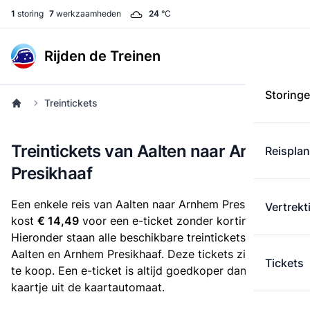
1
storing
7
werkzaamheden
24
°C
Rijden de Treinen
Storing
Treintickets
Treintickets van Aalten naar Arnhem
Reispla
Presikhaaf
Een enkele reis van Aalten naar Arnhem Presikhaaf
Vertrekt
kost
€ 14,49
voor een e-ticket zonder korting.
Hieronder staan alle beschikbare treintickets tussen
Aalten en Arnhem Presikhaaf. Deze tickets zijn online
Tickets
te koop. Een e-ticket is altijd goedkoper dan een
kaartje uit de kaartautomaat.