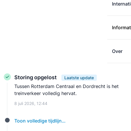
Internat
Informat
Over
Storing opgelost
Laatste update
Tussen Rotterdam Centraal en Dordrecht is het
treinverkeer volledig hervat.
8 juli 2026, 12:44
Toon volledige tijdlijn…