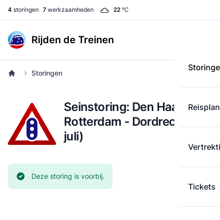
4
storingen
7
werkzaamheden
22
°C
Rijden de Treinen
Storing
Storingen
Seinstoring: Den Haag -
Reispla
Rotterdam - Dordrecht (8
juli)
Vertrekt
Huidige status:
Deze storing is voorbij.
Tickets