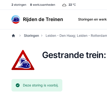
2
storingen
8
werkzaamheden
22
°C
Rijden de Treinen
Storingen en we
Storingen
Leiden - Den Haag; Leiden - Rotterdam:
Gestrande trein:
Huidige status:
Deze storing is voorbij.