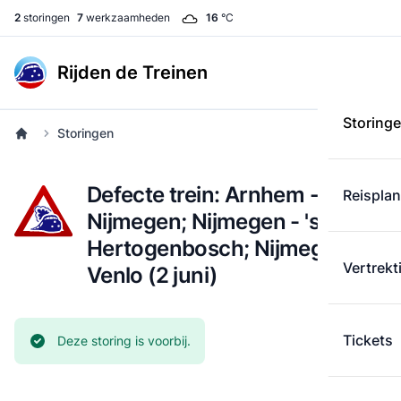
2
storingen
7
werkzaamheden
16
°C
Rijden de Treinen
Storing
Storingen
Defecte trein: Arnhem -
Reispla
Nijmegen; Nijmegen - 's-
Hertogenbosch; Nijmegen -
Vertrekt
Venlo (2 juni)
Tickets
Huidige status:
Deze storing is voorbij.