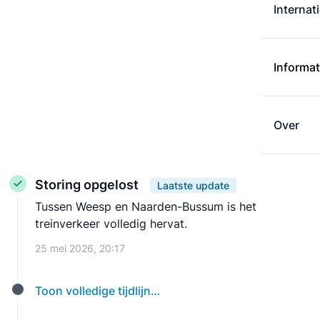
Internat
Informat
Over
Storing opgelost
Laatste update
Tussen Weesp en Naarden-Bussum is het
treinverkeer volledig hervat.
25 mei 2026, 20:17
Toon volledige tijdlijn…