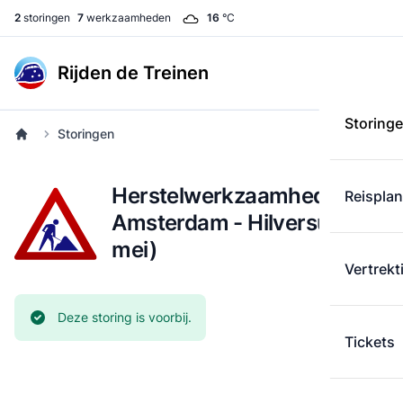
2
storingen
7
werkzaamheden
16
°C
Rijden de Treinen
Storing
Storingen
Herstelwerkzaamheden:
Reispla
Amsterdam - Hilversum (25
mei)
Vertrekt
Huidige status:
Deze storing is voorbij.
Tickets