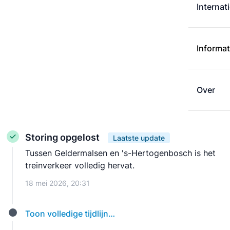
Internat
Informat
Over
Storing opgelost
Laatste update
Tussen Geldermalsen en 's-Hertogenbosch is het
treinverkeer volledig hervat.
18 mei 2026, 20:31
Toon volledige tijdlijn…