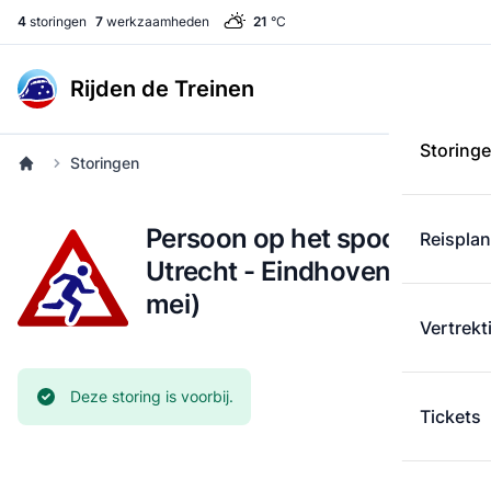
4
storingen
7
werkzaamheden
21
°C
Rijden de Treinen
Storing
Storingen
Persoon op het spoor:
Reispla
Utrecht - Eindhoven (18
mei)
Vertrekt
Huidige status:
Deze storing is voorbij.
Tickets