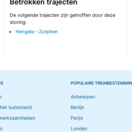
Betrokken trajecten
De volgende trajecten zijn getroffen door deze
storing:
Hengelo - Zutphen
IS
POPULAIRE TREINBESTEMMI
r
Antwerpen
 het buitenland
Berlijn
werkzaamheden
Parijs
ts
Londen