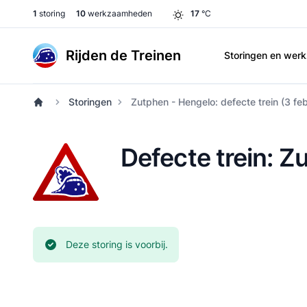
1
storing
10
werkzaamheden
17
°C
Rijden de Treinen
Storingen en we
Storingen
Zutphen - Hengelo: defecte trein (3 fe
Defecte trein: Z
Huidige status:
Deze storing is voorbij.