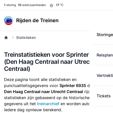
1
storing
10
werkzaamheden
17
°C
Rijden de Treinen
Storing
Statistieken
Treinstatistieken voor Sprinter 6935
Reispla
(Den Haag Centraal naar Utrecht
Centraal)
Vertrekt
Deze pagina toont alle statistieken en
punctualiteitsgegevens voor
Sprinter 6935
die
van
Den Haag Centraal naar Utrecht Centraal
rijdt. Deze
Tickets
statistieken zijn gebaseerd op de historische
gegevens uit het
treinarchief
en worden automatisch
iedere dag opnieuw berekend.