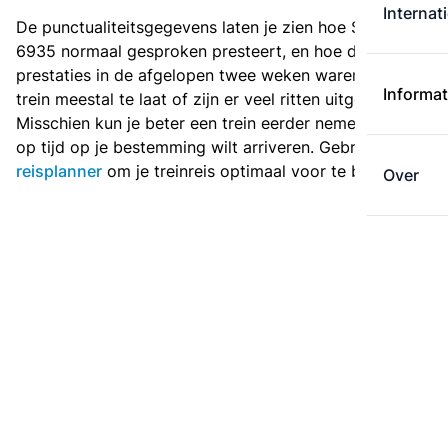
Internat
De punctualiteitsgegevens laten je zien hoe Sprinter
6935 normaal gesproken presteert, en hoe de
prestaties in de afgelopen twee weken waren. Is deze
Informat
trein meestal te laat of zijn er veel ritten uitgevallen?
Misschien kun je beter een trein eerder nemen als je
op tijd op je bestemming wilt arriveren. Gebruik de
reisplanner
om je treinreis optimaal voor te bereiden.
Over