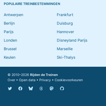
POPULAIRE TREINBESTEMMINGEN
Antwerpen
Frankfurt
Berlijn
Duisburg
Parijs
Hannover
Londen
Disneyland Parijs
Brussel
Marseille
Keulen
Ski-Thalys
© 2010–2026
Rijden de Treinen
Over
•
Open data
•
Privacy
•
Cookievoorkeuren
Bluesky @rijdendetreinen.nl
Threads @rijdendetreinen
Mastodon @rijdendetreinen@ma
Twitter @rijdendetreinen
Facebook rijdendetreinen
GitHub rijdendetreinen