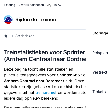
1
storing
10
werkzaamheden
14
°C
Rijden de Treinen
Storing
Statistieken
Treinstatistieken voor Sprinter 6667
Reispla
(Arnhem Centraal naar Dordrecht)
Deze pagina toont alle statistieken en
Vertrekt
punctualiteitsgegevens voor
Sprinter 6667
die
van
Arnhem Centraal naar Dordrecht
rijdt. Deze
statistieken zijn gebaseerd op de historische
Tickets
gegevens uit het
treinarchief
en worden automatisch
iedere dag opnieuw berekend.
De punctualiteitsgegevens laten je zien hoe Sprinter