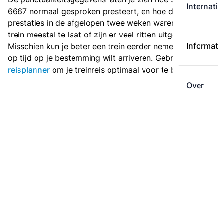
Internat
6667 normaal gesproken presteert, en hoe de
prestaties in de afgelopen twee weken waren. Is deze
trein meestal te laat of zijn er veel ritten uitgevallen?
Informat
Misschien kun je beter een trein eerder nemen als je
op tijd op je bestemming wilt arriveren. Gebruik de
reisplanner
om je treinreis optimaal voor te bereiden.
Over