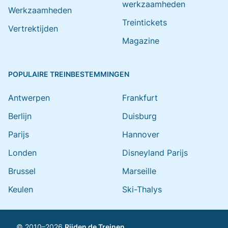
werkzaamheden
Werkzaamheden
Treintickets
Vertrektijden
Magazine
POPULAIRE TREINBESTEMMINGEN
Antwerpen
Frankfurt
Berlijn
Duisburg
Parijs
Hannover
Londen
Disneyland Parijs
Brussel
Marseille
Keulen
Ski-Thalys
© 2010–2026
Rijden de Treinen