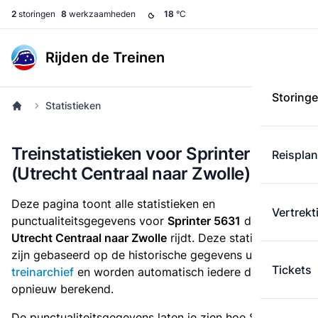
2
storingen
8
werkzaamheden
18
°C
Rijden de Treinen
Storing
Statistieken
Treinstatistieken voor Sprinter 5631
Reispla
(Utrecht Centraal naar Zwolle)
Deze pagina toont alle statistieken en
Vertrekt
punctualiteitsgegevens voor
Sprinter 5631
die
van
Utrecht Centraal naar Zwolle
rijdt. Deze statistieken
zijn gebaseerd op de historische gegevens uit het
Tickets
treinarchief
en worden automatisch iedere dag
opnieuw berekend.
De punctualiteitsgegevens laten je zien hoe Sprinter