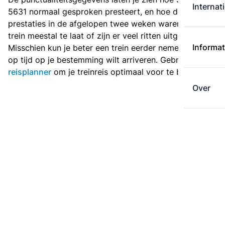
Internat
5631 normaal gesproken presteert, en hoe de
prestaties in de afgelopen twee weken waren. Is deze
trein meestal te laat of zijn er veel ritten uitgevallen?
Informat
Misschien kun je beter een trein eerder nemen als je
op tijd op je bestemming wilt arriveren. Gebruik de
reisplanner
om je treinreis optimaal voor te bereiden.
Over