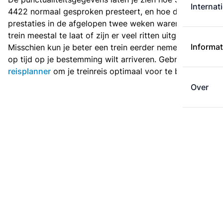
Internat
4422 normaal gesproken presteert, en hoe de
prestaties in de afgelopen twee weken waren. Is deze
trein meestal te laat of zijn er veel ritten uitgevallen?
Informat
Misschien kun je beter een trein eerder nemen als je
op tijd op je bestemming wilt arriveren. Gebruik de
reisplanner
om je treinreis optimaal voor te bereiden.
Over