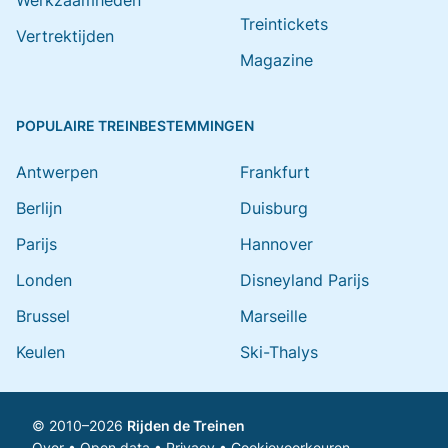
Werkzaamheden
Treintickets
Vertrektijden
Magazine
POPULAIRE TREINBESTEMMINGEN
Antwerpen
Frankfurt
Berlijn
Duisburg
Parijs
Hannover
Londen
Disneyland Parijs
Brussel
Marseille
Keulen
Ski-Thalys
© 2010–2026
Rijden de Treinen
Over
•
Open data
•
Privacy
•
Cookievoorkeuren