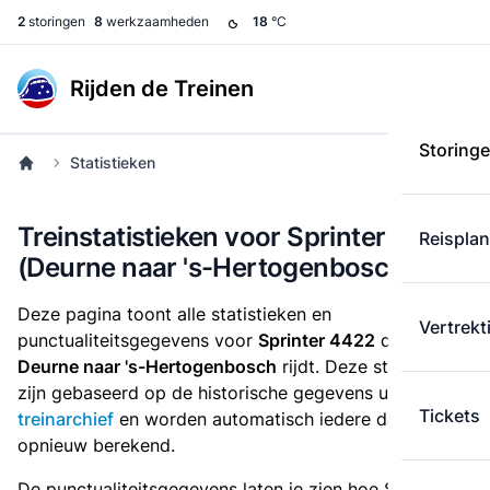
2
storingen
8
werkzaamheden
18
°C
Rijden de Treinen
Storing
Statistieken
Treinstatistieken voor Sprinter 4422
Reispla
(Deurne naar 's-Hertogenbosch)
Deze pagina toont alle statistieken en
Vertrekt
punctualiteitsgegevens voor
Sprinter 4422
die
van
Deurne naar 's-Hertogenbosch
rijdt. Deze statistieken
zijn gebaseerd op de historische gegevens uit het
Tickets
treinarchief
en worden automatisch iedere dag
opnieuw berekend.
De punctualiteitsgegevens laten je zien hoe Sprinter