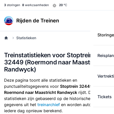
3
storingen
8
werkzaamheden
20
°C
Rijden de Treinen
Storing
Statistieken
Treinstatistieken voor Stoptrein
Reispla
32449 (Roermond naar Maastricht
Randwyck)
Vertrekt
Deze pagina toont alle statistieken en
punctualiteitsgegevens voor
Stoptrein 32449
die
van
Roermond naar Maastricht Randwyck
rijdt. Deze
Tickets
statistieken zijn gebaseerd op de historische
gegevens uit het
treinarchief
en worden automatisch
iedere dag opnieuw berekend.