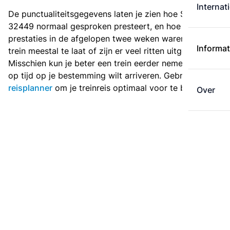
Internat
De punctualiteitsgegevens laten je zien hoe Stoptrein
32449 normaal gesproken presteert, en hoe de
prestaties in de afgelopen twee weken waren. Is deze
Informat
trein meestal te laat of zijn er veel ritten uitgevallen?
Misschien kun je beter een trein eerder nemen als je
op tijd op je bestemming wilt arriveren. Gebruik de
reisplanner
om je treinreis optimaal voor te bereiden.
Over