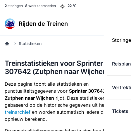
2
storingen
8
werkzaamheden
22
°C
Rijden de Treinen
Storing
Statistieken
Treinstatistieken voor Sprinter
Reispla
307642 (Zutphen naar Wijchen)
Deze pagina toont alle statistieken en
Vertrekt
punctualiteitsgegevens voor
Sprinter 307642
die
van
Zutphen naar Wijchen
rijdt. Deze statistieken zijn
gebaseerd op de historische gegevens uit het
Tickets
treinarchief
en worden automatisch iedere dag
opnieuw berekend.
De punctualiteitsgegevens laten je zien hoe Sprinter