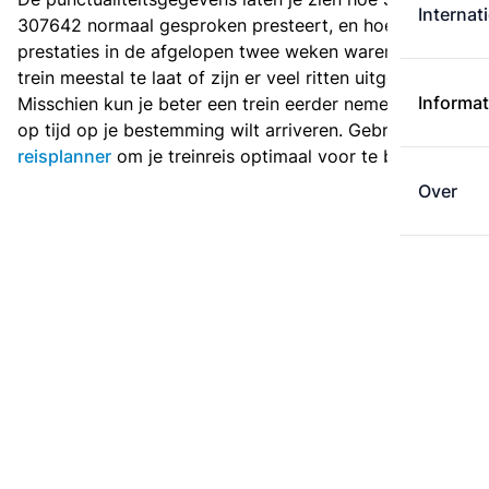
Internat
307642 normaal gesproken presteert, en hoe de
prestaties in de afgelopen twee weken waren. Is deze
trein meestal te laat of zijn er veel ritten uitgevallen?
Informat
Misschien kun je beter een trein eerder nemen als je
op tijd op je bestemming wilt arriveren. Gebruik de
reisplanner
om je treinreis optimaal voor te bereiden.
Over