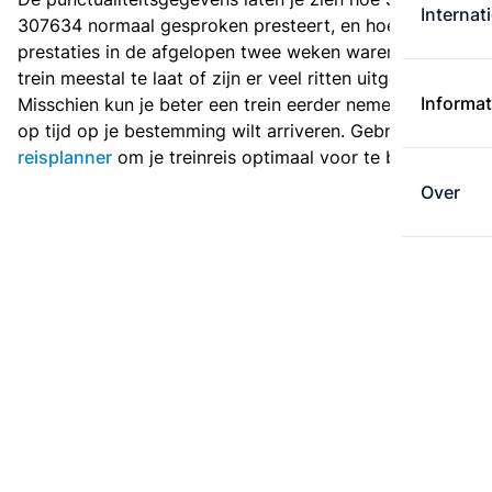
Internat
307634 normaal gesproken presteert, en hoe de
prestaties in de afgelopen twee weken waren. Is deze
trein meestal te laat of zijn er veel ritten uitgevallen?
Informat
Misschien kun je beter een trein eerder nemen als je
op tijd op je bestemming wilt arriveren. Gebruik de
reisplanner
om je treinreis optimaal voor te bereiden.
Over