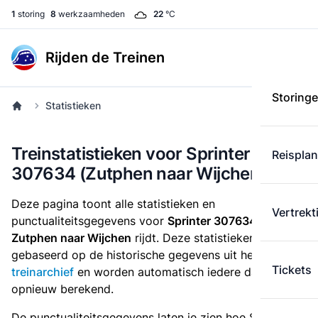
1
storing
8
werkzaamheden
22
°C
Rijden de Treinen
Storing
Statistieken
Treinstatistieken voor Sprinter
Reispla
307634 (Zutphen naar Wijchen)
Deze pagina toont alle statistieken en
Vertrekt
punctualiteitsgegevens voor
Sprinter 307634
die
van
Zutphen naar Wijchen
rijdt. Deze statistieken zijn
gebaseerd op de historische gegevens uit het
Tickets
treinarchief
en worden automatisch iedere dag
opnieuw berekend.
De punctualiteitsgegevens laten je zien hoe Sprinter