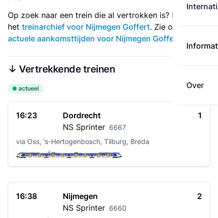
Internat
Op zoek naar een trein die al vertrokken is? Bekijk dan
het
treinarchief voor Nijmegen Goffert
. Zie ook
actuele aankomsttijden voor Nijmegen Goffert
.
Informat
↓ Vertrekkende treinen
Over
actueel
16:23
Dordrecht
1
NS
Sprinter
6667
via Oss, 's-Hertogenbosch, Tilburg, Breda
16:38
Nijmegen
2
NS
Sprinter
6660