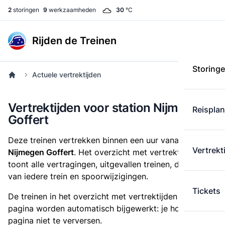
2
storingen
9
werkzaamheden
30
°C
Rijden de Treinen
Storing
Actuele vertrektijden
Vertrektijden voor station Nijmegen
Reispla
Goffert
Deze treinen vertrekken binnen een uur vanaf
station
Vertrekt
Nijmegen Goffert
. Het overzicht met vertrektijden
toont alle vertragingen, uitgevallen treinen, de lengte
van iedere trein en spoorwijzigingen.
Tickets
De treinen in het overzicht met vertrektijden op deze
pagina worden automatisch bijgewerkt: je hoeft de
pagina niet te verversen.