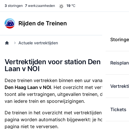
3
storingen
7
werkzaamheden
19
°C
Rijden de Treinen
Storing
Actuele vertrektijden
Vertrektijden voor station Den Haag
Reispla
Laan v NOI
Deze treinen vertrekken binnen een uur vanaf
station
Vertrekt
Den Haag Laan v NOI
. Het overzicht met vertrektijden
toont alle vertragingen, uitgevallen treinen, de lengte
van iedere trein en spoorwijzigingen.
Tickets
De treinen in het overzicht met vertrektijden op deze
pagina worden automatisch bijgewerkt: je hoeft de
pagina niet te verversen.