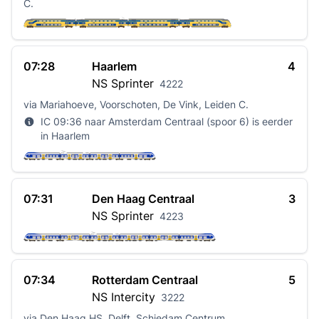
C.
07:28
Haarlem
4
NS
Sprinter
4222
via Mariahoeve, Voorschoten, De Vink, Leiden C.
IC 09:36 naar Amsterdam Centraal (spoor 6) is eerder
in Haarlem
07:31
Den Haag Centraal
3
NS
Sprinter
4223
07:34
Rotterdam Centraal
5
NS
Intercity
3222
via Den Haag HS, Delft, Schiedam Centrum