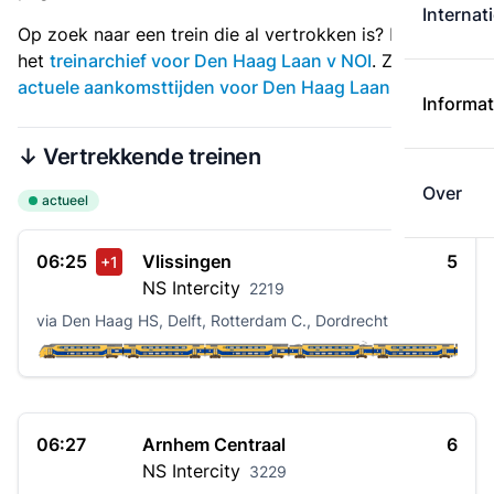
Internat
Op zoek naar een trein die al vertrokken is? Bekijk dan
het
treinarchief voor Den Haag Laan v NOI
. Zie ook
actuele aankomsttijden voor Den Haag Laan v NOI
.
Informat
↓ Vertrekkende treinen
Over
actueel
06:25
Vlissingen
5
+1
NS
Intercity
2219
via Den Haag HS, Delft, Rotterdam C., Dordrecht
06:27
Arnhem Centraal
6
NS
Intercity
3229