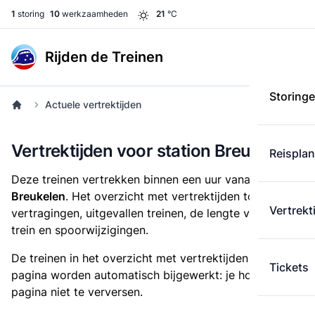
1
storing
10
werkzaamheden
21
°C
Rijden de Treinen
Storing
Actuele vertrektijden
Vertrektijden voor station Breukelen
Reispla
Deze treinen vertrekken binnen een uur vanaf
station
Breukelen
. Het overzicht met vertrektijden toont alle
Vertrekt
vertragingen, uitgevallen treinen, de lengte van iedere
trein en spoorwijzigingen.
De treinen in het overzicht met vertrektijden op deze
Tickets
pagina worden automatisch bijgewerkt: je hoeft de
pagina niet te verversen.