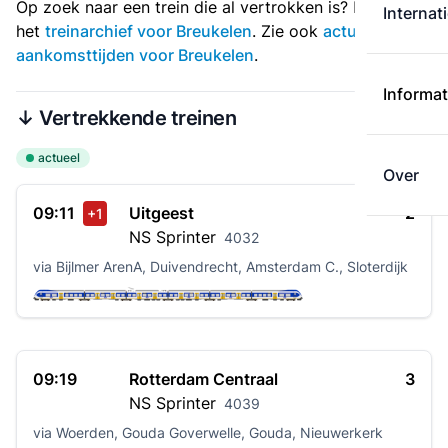
Op zoek naar een trein die al vertrokken is? Bekijk dan
Internat
het
treinarchief voor Breukelen
. Zie ook
actuele
aankomsttijden voor Breukelen
.
Informat
↓ Vertrekkende treinen
actueel
Over
09:11
Uitgeest
2
+1
NS
Sprinter
4032
via Bijlmer ArenA, Duivendrecht, Amsterdam C., Sloterdijk
09:19
Rotterdam Centraal
3
NS
Sprinter
4039
via Woerden, Gouda Goverwelle, Gouda, Nieuwerkerk