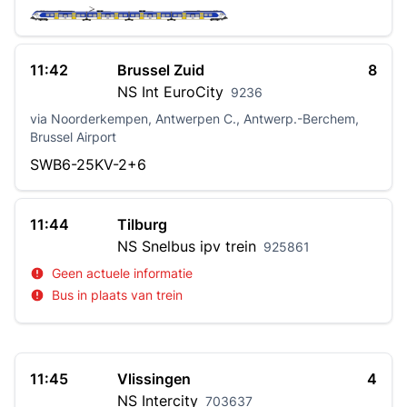
11:42
Brussel Zuid
8
NS Int
EuroCity
9236
via Noorderkempen, Antwerpen C., Antwerp.-Berchem,
Brussel Airport
SWB6-25KV-2+6
11:44
Tilburg
NS
Snelbus ipv trein
925861
Geen actuele informatie
Bus in plaats van trein
11:45
Vlissingen
4
NS
Intercity
703637