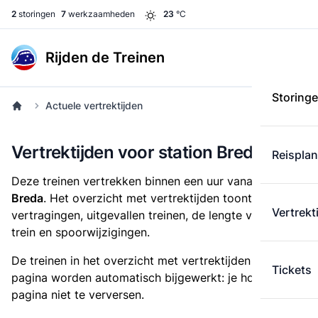
2
storingen
7
werkzaamheden
23
°C
Rijden de Treinen
Storing
Actuele vertrektijden
Vertrektijden voor station Breda
Reispla
Deze treinen vertrekken binnen een uur vanaf
station
Breda
. Het overzicht met vertrektijden toont alle
Vertrekt
vertragingen, uitgevallen treinen, de lengte van iedere
trein en spoorwijzigingen.
De treinen in het overzicht met vertrektijden op deze
Tickets
pagina worden automatisch bijgewerkt: je hoeft de
pagina niet te verversen.