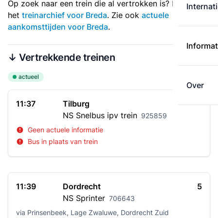
Op zoek naar een trein die al vertrokken is? Bekijk dan
Internat
het
treinarchief voor Breda
. Zie ook
actuele
aankomsttijden voor Breda
.
Informat
↓ Vertrekkende treinen
actueel
Over
11:37
Tilburg
NS
Snelbus ipv trein
925859
Geen actuele informatie
Bus in plaats van trein
11:39
Dordrecht
5
NS
Sprinter
706643
via Prinsenbeek, Lage Zwaluwe, Dordrecht Zuid