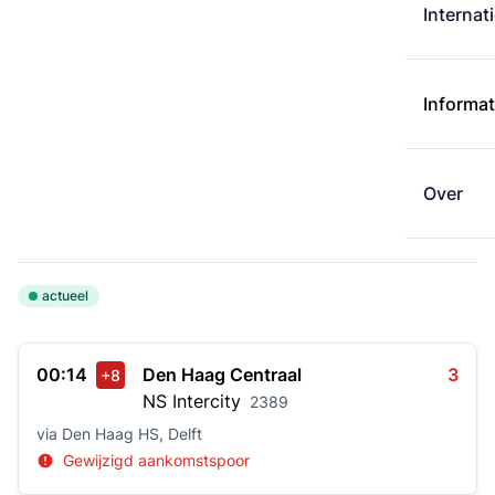
Internat
Informat
Over
actueel
00:14
Den Haag Centraal
3
+8
NS
Intercity
2389
via Den Haag HS, Delft
Gewijzigd aankomstspoor