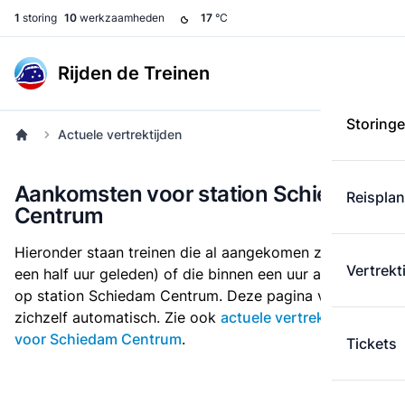
1
storing
10
werkzaamheden
17
°C
Rijden de Treinen
Storing
Actuele vertrektijden
Aankomsten voor station Schiedam
Reispla
Centrum
Hieronder staan treinen die al aangekomen zijn (tot
Vertrekt
een half uur geleden) of die binnen een uur arriveren
op station Schiedam Centrum. Deze pagina ververst
zichzelf automatisch. Zie ook
actuele vertrektijden
voor Schiedam Centrum
.
Tickets