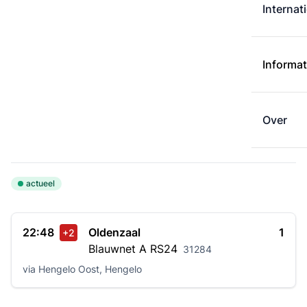
Internat
Informat
Over
actueel
22:48
Oldenzaal
1
+2
Blauwnet A
RS24
31284
via Hengelo Oost, Hengelo