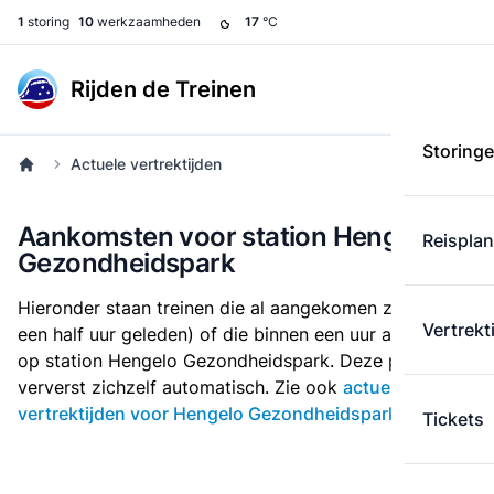
1
storing
10
werkzaamheden
17
°C
Rijden de Treinen
Storing
Actuele vertrektijden
Aankomsten voor station Hengelo
Reispla
Gezondheidspark
Hieronder staan treinen die al aangekomen zijn (tot
Vertrekt
een half uur geleden) of die binnen een uur arriveren
op station Hengelo Gezondheidspark. Deze pagina
ververst zichzelf automatisch. Zie ook
actuele
vertrektijden voor Hengelo Gezondheidspark
.
Tickets