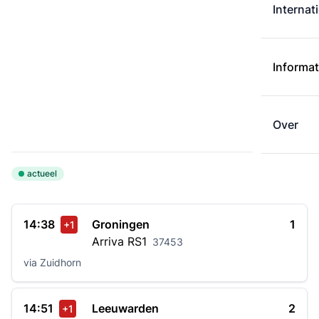
Internat
Informat
Over
actueel
14:38
Groningen
1
+1
Arriva
RS1
37453
via Zuidhorn
14:51
Leeuwarden
2
+1