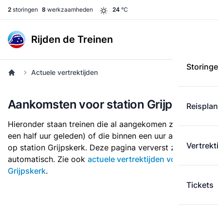
2
storingen
8
werkzaamheden
24
°C
Rijden de Treinen
Storing
Actuele vertrektijden
Aankomsten voor station Grijpskerk
Reispla
Hieronder staan treinen die al aangekomen zijn (tot
een half uur geleden) of die binnen een uur arriveren
Vertrekt
op station Grijpskerk. Deze pagina ververst zichzelf
automatisch. Zie ook
actuele vertrektijden voor
Grijpskerk
.
Tickets