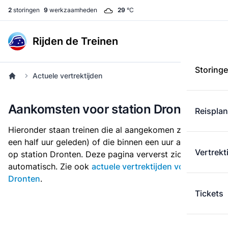
2
storingen
9
werkzaamheden
29
°C
Rijden de Treinen
Storing
Actuele vertrektijden
Aankomsten voor station Dronten
Reispla
Hieronder staan treinen die al aangekomen zijn (tot
een half uur geleden) of die binnen een uur arriveren
Vertrekt
op station Dronten. Deze pagina ververst zichzelf
automatisch. Zie ook
actuele vertrektijden voor
Dronten
.
Tickets