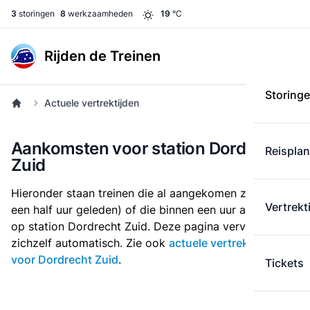
3
storingen
8
werkzaamheden
19
°C
Rijden de Treinen
Storing
Actuele vertrektijden
Aankomsten voor station Dordrecht
Reispla
Zuid
Hieronder staan treinen die al aangekomen zijn (tot
Vertrekt
een half uur geleden) of die binnen een uur arriveren
op station Dordrecht Zuid. Deze pagina ververst
zichzelf automatisch. Zie ook
actuele vertrektijden
voor Dordrecht Zuid
.
Tickets