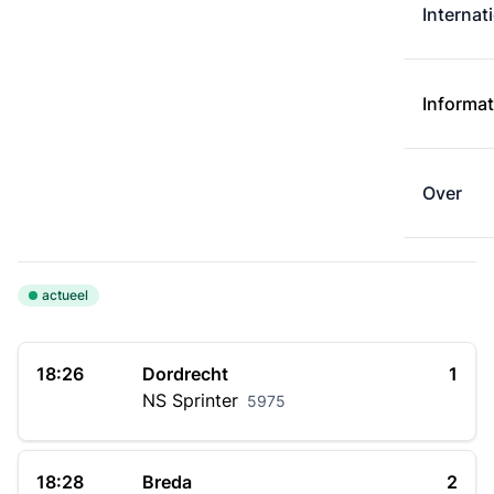
Internat
Informat
Over
actueel
18:26
Dordrecht
1
NS
Sprinter
5975
18:28
Breda
2