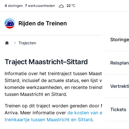
4
storingen
7
werkzaamheden
22
°C
Rijden de Treinen
Storing
Trajecten
Traject Maastricht–Sittard
Reispla
Informatie over het treintraject tussen Maastricht en
Sittard, inclusief de actuele status, een lijst van
Vertrekt
komende werkzaamheden, en recente treinstoringen
tussen Maastricht en Sittard.
Treinen op dit traject worden gereden door NS en
Tickets
Arriva. Meer informatie over
de kosten van een
treinkaartje tussen Maastricht en Sittard
.