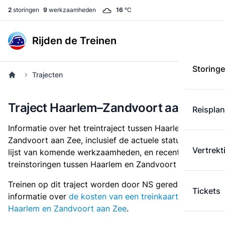
2
storingen
9
werkzaamheden
16
°C
Rijden de Treinen
Storing
Trajecten
Traject Haarlem–Zandvoort aan Zee
Reispla
Informatie over het treintraject tussen Haarlem en
Zandvoort aan Zee, inclusief de actuele status, een
Vertrekt
lijst van komende werkzaamheden, en recente
treinstoringen tussen Haarlem en Zandvoort aan Zee.
Treinen op dit traject worden door NS gereden. Meer
Tickets
informatie over
de kosten van een treinkaartje tussen
Haarlem en Zandvoort aan Zee
.