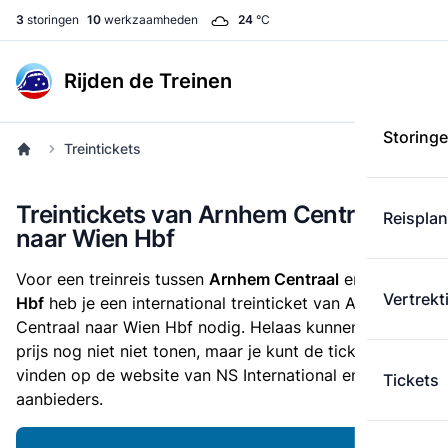
3
storingen
10
werkzaamheden
24
°C
Rijden de Treinen
Storing
Treintickets
Treintickets van Arnhem Centraal
Reispla
naar Wien Hbf
Voor een treinreis tussen
Arnhem Centraal
en
Wien
Vertrekt
Hbf
heb je een international treinticket van Arnhem
Centraal naar Wien Hbf nodig. Helaas kunnen we de
prijs nog niet niet tonen, maar je kunt de ticketprijs
vinden op de website van NS International en andere
Tickets
aanbieders.