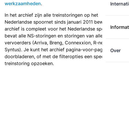
werkzaamheden
.
Internat
In het archief zijn alle treinstoringen op het
Nederlandse spoornet sinds januari 2011 bewaard. Het
Informat
archief is compleet voor het Nederlandse spoor: het
bevat alle NS-storingen en storingen van alle regionale
vervoerders (Arriva, Breng, Connexxion, R-net en
Syntus). Je kunt het archief pagina-voor-pagina
Over
doorbladeren, of met de filteropties een specifieke
treinstoring opzoeken.