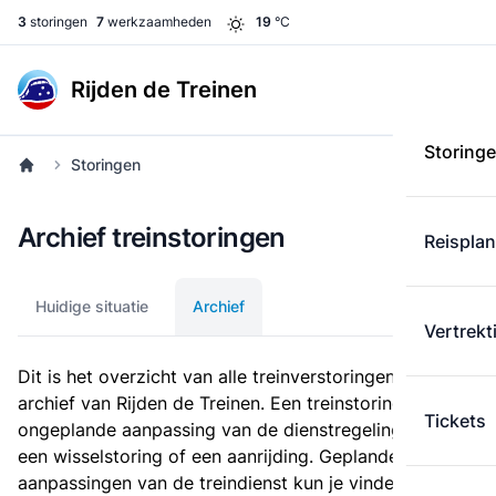
3
storingen
7
werkzaamheden
19
°C
Rijden de Treinen
Storing
Storingen
Archief treinstoringen
Reispla
Huidige situatie
Archief
Vertrekt
Dit is het overzicht van alle treinverstoringen in het
archief van Rijden de Treinen. Een treinstoring is een
Tickets
ongeplande aanpassing van de dienstregeling, zoals
een wisselstoring of een aanrijding. Geplande
aanpassingen van de treindienst kun je vinden bij de