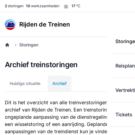
2
storingen
10
werkzaamheden
17
°C
Rijden de Treinen
Storing
Storingen
Archief treinstoringen
Reispla
Huidige situatie
Archief
Vertrekt
Dit is het overzicht van alle treinverstoringen in het
archief van Rijden de Treinen. Een treinstoring is een
Tickets
ongeplande aanpassing van de dienstregeling, zoals
een wisselstoring of een aanrijding. Geplande
aanpassingen van de treindienst kun je vinden bij de