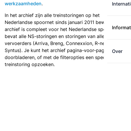
werkzaamheden
.
Internat
In het archief zijn alle treinstoringen op het
Nederlandse spoornet sinds januari 2011 bewaard. Het
Informat
archief is compleet voor het Nederlandse spoor: het
bevat alle NS-storingen en storingen van alle regionale
vervoerders (Arriva, Breng, Connexxion, R-net en
Syntus). Je kunt het archief pagina-voor-pagina
Over
doorbladeren, of met de filteropties een specifieke
treinstoring opzoeken.