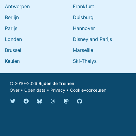
Antwerpen
Frankfurt
Berlijn
Duisburg
Parijs
Hannover
Londen
Disneyland Parijs
Brussel
Marseille
Keulen
Ski-Thalys
© 2010–2026
Rijden de Treinen
Over
•
Open data
•
Privacy
•
Cookievoorkeuren
Bluesky @rijdendetreinen.nl
Threads @rijdendetreinen
Mastodon @rijdendetreinen@ma
Twitter @rijdendetreinen
Facebook rijdendetreinen
GitHub rijdendetreinen