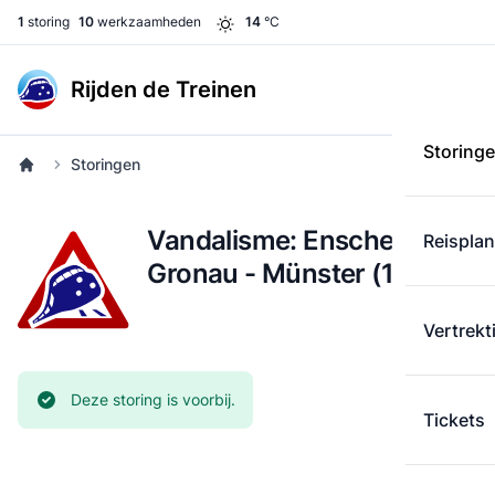
1
storing
10
werkzaamheden
14
°C
Rijden de Treinen
Storing
Storingen
Vandalisme: Enschede -
Reispla
Gronau - Münster (10 mei)
Vertrekt
Huidige status:
Deze storing is voorbij.
Tickets