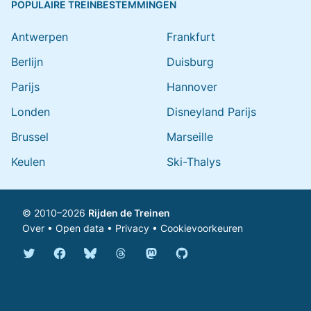
POPULAIRE TREINBESTEMMINGEN
Antwerpen
Frankfurt
Berlijn
Duisburg
Parijs
Hannover
Londen
Disneyland Parijs
Brussel
Marseille
Keulen
Ski-Thalys
© 2010–2026
Rijden de Treinen
Over
•
Open data
•
Privacy
•
Cookievoorkeuren
Bluesky @rijdendetreinen.nl
Threads @rijdendetreinen
Mastodon @rijdendetreinen@ma
Twitter @rijdendetreinen
Facebook rijdendetreinen
GitHub rijdendetreinen