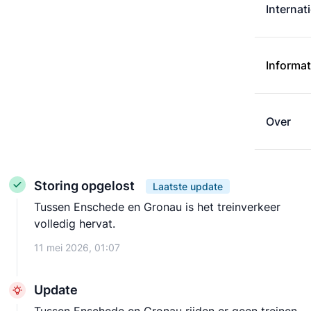
Internat
Informat
Over
Storing opgelost
Laatste update
Tussen Enschede en Gronau is het treinverkeer
volledig hervat.
11 mei 2026, 01:07
Update