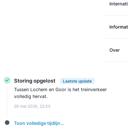
Internat
Informat
Over
Storing opgelost
Laatste update
Tussen Lochem en Goor is het treinverkeer
volledig hervat.
29 mei 2026, 22:55
Toon volledige tijdlijn…