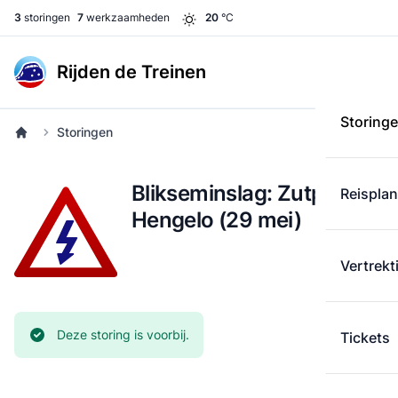
3
storingen
7
werkzaamheden
20
°C
Rijden de Treinen
Storing
Storingen
Blikseminslag: Zutphen -
Reispla
Hengelo (29 mei)
Vertrekt
Huidige status:
Deze storing is voorbij.
Tickets