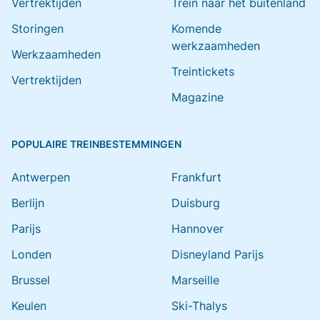
Vertrektijden
Trein naar het buitenland
Storingen
Komende
werkzaamheden
Werkzaamheden
Treintickets
Vertrektijden
Magazine
POPULAIRE TREINBESTEMMINGEN
Antwerpen
Frankfurt
Berlijn
Duisburg
Parijs
Hannover
Londen
Disneyland Parijs
Brussel
Marseille
Keulen
Ski-Thalys