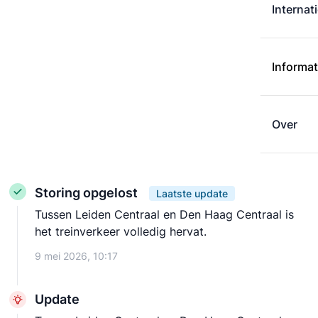
Internat
Informat
Over
Storing opgelost
Laatste update
Tussen Leiden Centraal en Den Haag Centraal is
het treinverkeer volledig hervat.
9 mei 2026, 10:17
Update