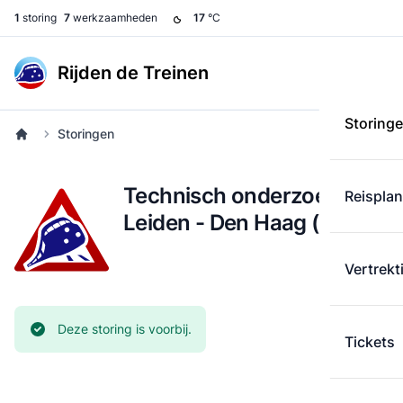
1
storing
7
werkzaamheden
17
°C
Rijden de Treinen
Storing
Storingen
Technisch onderzoek:
Reispla
Leiden - Den Haag (9 mei)
Vertrekt
Huidige status:
Deze storing is voorbij.
Tickets