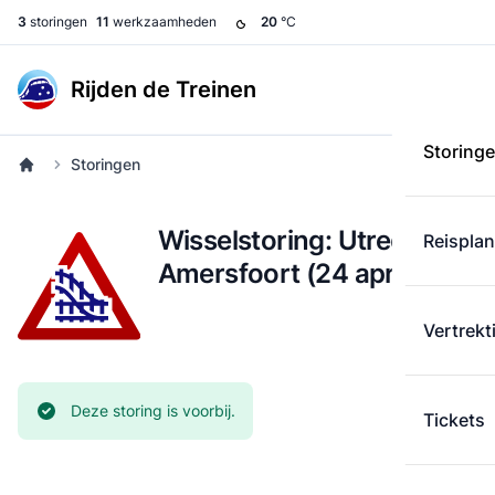
3
storingen
11
werkzaamheden
20
°C
Rijden de Treinen
Storing
Storingen
Wisselstoring: Utrecht -
Reispla
Amersfoort (24 april)
Vertrekt
Huidige status:
Deze storing is voorbij.
Tickets