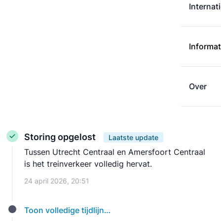
Internat
Informat
Over
Storing opgelost
Laatste update
Tussen Utrecht Centraal en Amersfoort Centraal
is het treinverkeer volledig hervat.
24 april 2026, 20:51
Toon volledige tijdlijn…