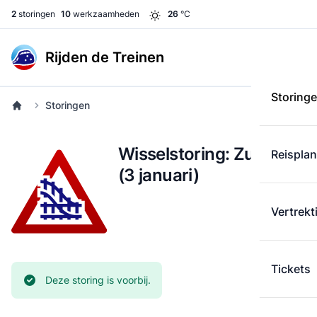
2
storingen
10
werkzaamheden
26
°C
Rijden de Treinen
Storing
Storingen
Wisselstoring: Zutphen
Reispla
(3 januari)
Vertrekt
Tickets
Huidige status:
Deze storing is voorbij.