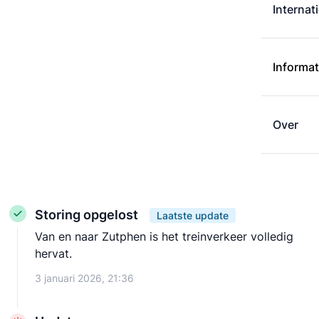
Internat
Informat
Over
Storing opgelost
Laatste update
Van en naar Zutphen is het treinverkeer volledig
hervat.
3 januari 2026, 21:36