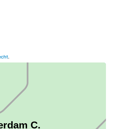
echt
.