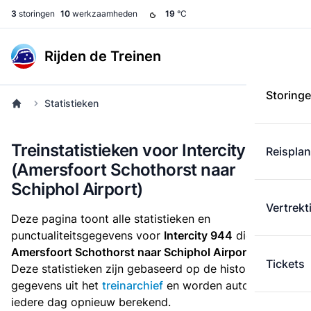
3
storingen
10
werkzaamheden
19
°C
Rijden de Treinen
Storing
Statistieken
Treinstatistieken voor Intercity 944
Reispla
(Amersfoort Schothorst naar
Schiphol Airport)
Vertrekt
Deze pagina toont alle statistieken en
punctualiteitsgegevens voor
Intercity 944
die
van
Amersfoort Schothorst naar Schiphol Airport
rijdt.
Tickets
Deze statistieken zijn gebaseerd op de historische
gegevens uit het
treinarchief
en worden automatisch
iedere dag opnieuw berekend.