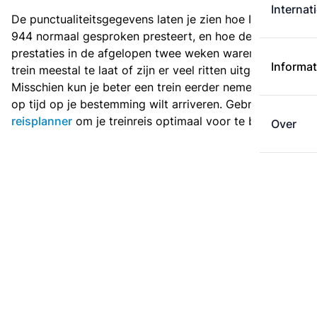
Internat
De punctualiteitsgegevens laten je zien hoe Intercity
944 normaal gesproken presteert, en hoe de
prestaties in de afgelopen twee weken waren. Is deze
Informat
trein meestal te laat of zijn er veel ritten uitgevallen?
Misschien kun je beter een trein eerder nemen als je
op tijd op je bestemming wilt arriveren. Gebruik de
reisplanner
om je treinreis optimaal voor te bereiden.
Over