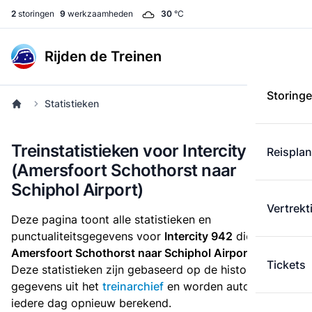
2
storingen
9
werkzaamheden
30
°C
Rijden de Treinen
Storing
Statistieken
Treinstatistieken voor Intercity 942
Reispla
(Amersfoort Schothorst naar
Schiphol Airport)
Vertrekt
Deze pagina toont alle statistieken en
punctualiteitsgegevens voor
Intercity 942
die
van
Amersfoort Schothorst naar Schiphol Airport
rijdt.
Tickets
Deze statistieken zijn gebaseerd op de historische
gegevens uit het
treinarchief
en worden automatisch
iedere dag opnieuw berekend.