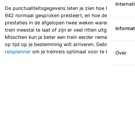
Internat
De punctualiteitsgegevens laten je zien hoe Intercity
942 normaal gesproken presteert, en hoe de
prestaties in de afgelopen twee weken waren. Is deze
Informat
trein meestal te laat of zijn er veel ritten uitgevallen?
Misschien kun je beter een trein eerder nemen als je
op tijd op je bestemming wilt arriveren. Gebruik de
reisplanner
om je treinreis optimaal voor te bereiden.
Over