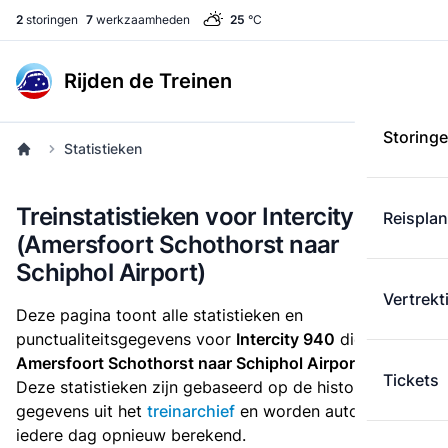
2
storingen
7
werkzaamheden
25
°C
Rijden de Treinen
Storing
Statistieken
Treinstatistieken voor Intercity 940
Reispla
(Amersfoort Schothorst naar
Schiphol Airport)
Vertrekt
Deze pagina toont alle statistieken en
punctualiteitsgegevens voor
Intercity 940
die
van
Amersfoort Schothorst naar Schiphol Airport
rijdt.
Tickets
Deze statistieken zijn gebaseerd op de historische
gegevens uit het
treinarchief
en worden automatisch
iedere dag opnieuw berekend.