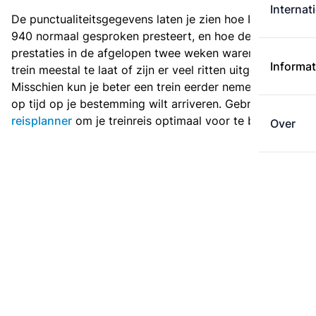
Internat
De punctualiteitsgegevens laten je zien hoe Intercity
940 normaal gesproken presteert, en hoe de
prestaties in de afgelopen twee weken waren. Is deze
Informat
trein meestal te laat of zijn er veel ritten uitgevallen?
Misschien kun je beter een trein eerder nemen als je
op tijd op je bestemming wilt arriveren. Gebruik de
reisplanner
om je treinreis optimaal voor te bereiden.
Over