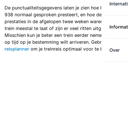
Internat
De punctualiteitsgegevens laten je zien hoe Intercity
938 normaal gesproken presteert, en hoe de
prestaties in de afgelopen twee weken waren. Is deze
Informat
trein meestal te laat of zijn er veel ritten uitgevallen?
Misschien kun je beter een trein eerder nemen als je
op tijd op je bestemming wilt arriveren. Gebruik de
reisplanner
om je treinreis optimaal voor te bereiden.
Over