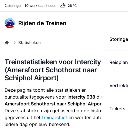
2
storingen
10
werkzaamheden
26
°C
Rijden de Treinen
Storing
Statistieken
Treinstatistieken voor Intercity 938
Reispla
(Amersfoort Schothorst naar
Schiphol Airport)
Vertrekt
Deze pagina toont alle statistieken en
punctualiteitsgegevens voor
Intercity 938
die
van
Amersfoort Schothorst naar Schiphol Airport
rijdt.
Tickets
Deze statistieken zijn gebaseerd op de historische
gegevens uit het
treinarchief
en worden automatisch
iedere dag opnieuw berekend.