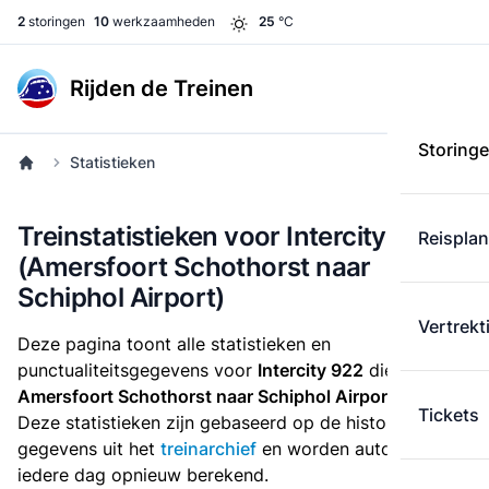
2
storingen
10
werkzaamheden
25
°C
Rijden de Treinen
Storing
Statistieken
Treinstatistieken voor Intercity 922
Reispla
(Amersfoort Schothorst naar
Schiphol Airport)
Vertrekt
Deze pagina toont alle statistieken en
punctualiteitsgegevens voor
Intercity 922
die
van
Amersfoort Schothorst naar Schiphol Airport
rijdt.
Tickets
Deze statistieken zijn gebaseerd op de historische
gegevens uit het
treinarchief
en worden automatisch
iedere dag opnieuw berekend.