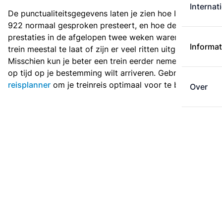
Internat
De punctualiteitsgegevens laten je zien hoe Intercity
922 normaal gesproken presteert, en hoe de
prestaties in de afgelopen twee weken waren. Is deze
Informat
trein meestal te laat of zijn er veel ritten uitgevallen?
Misschien kun je beter een trein eerder nemen als je
op tijd op je bestemming wilt arriveren. Gebruik de
reisplanner
om je treinreis optimaal voor te bereiden.
Over