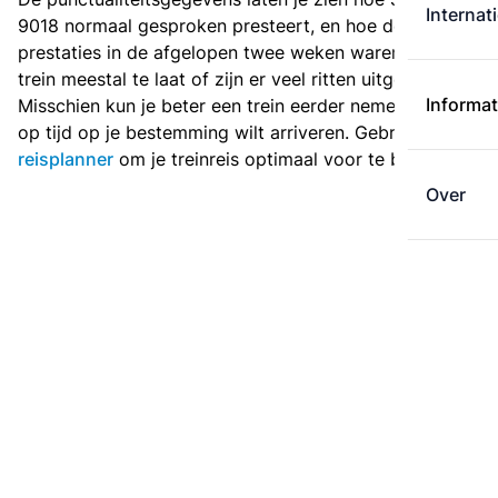
Internat
9018 normaal gesproken presteert, en hoe de
prestaties in de afgelopen twee weken waren. Is deze
trein meestal te laat of zijn er veel ritten uitgevallen?
Informat
Misschien kun je beter een trein eerder nemen als je
op tijd op je bestemming wilt arriveren. Gebruik de
reisplanner
om je treinreis optimaal voor te bereiden.
Over