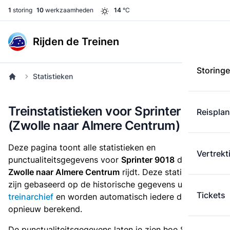
1
storing
10
werkzaamheden
14
°C
Rijden de Treinen
Storing
Statistieken
Treinstatistieken voor Sprinter 9018
Reispla
(Zwolle naar Almere Centrum)
Deze pagina toont alle statistieken en
Vertrekt
punctualiteitsgegevens voor
Sprinter 9018
die
van
Zwolle naar Almere Centrum
rijdt. Deze statistieken
zijn gebaseerd op de historische gegevens uit het
Tickets
treinarchief
en worden automatisch iedere dag
opnieuw berekend.
De punctualiteitsgegevens laten je zien hoe Sprinter