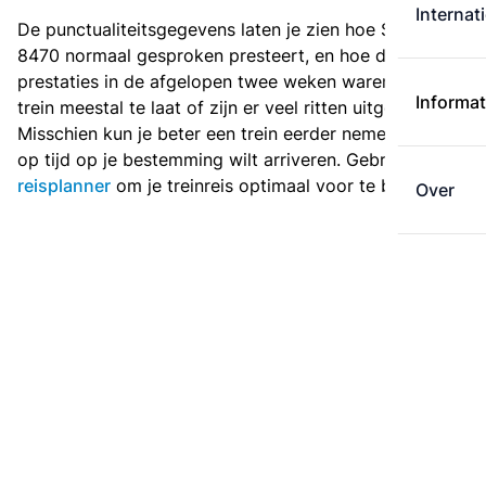
Internat
De punctualiteitsgegevens laten je zien hoe Sprinter
8470 normaal gesproken presteert, en hoe de
prestaties in de afgelopen twee weken waren. Is deze
Informat
trein meestal te laat of zijn er veel ritten uitgevallen?
Misschien kun je beter een trein eerder nemen als je
op tijd op je bestemming wilt arriveren. Gebruik de
reisplanner
om je treinreis optimaal voor te bereiden.
Over