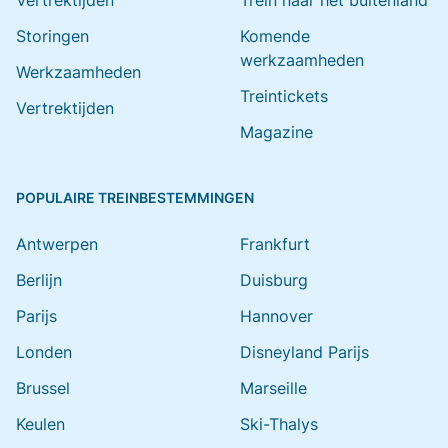
Vertrektijden
Trein naar het buitenland
Storingen
Komende
werkzaamheden
Werkzaamheden
Treintickets
Vertrektijden
Magazine
POPULAIRE TREINBESTEMMINGEN
Antwerpen
Frankfurt
Berlijn
Duisburg
Parijs
Hannover
Londen
Disneyland Parijs
Brussel
Marseille
Keulen
Ski-Thalys