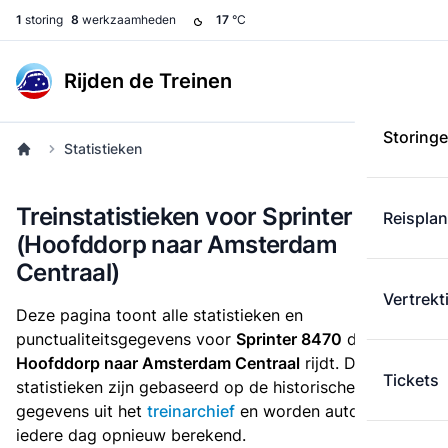
1
storing
8
werkzaamheden
17
°C
Rijden de Treinen
Storing
Statistieken
Treinstatistieken voor Sprinter 8470
Reispla
(Hoofddorp naar Amsterdam
Centraal)
Vertrekt
Deze pagina toont alle statistieken en
punctualiteitsgegevens voor
Sprinter 8470
die
van
Hoofddorp naar Amsterdam Centraal
rijdt. Deze
Tickets
statistieken zijn gebaseerd op de historische
gegevens uit het
treinarchief
en worden automatisch
iedere dag opnieuw berekend.