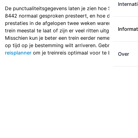
Internat
De punctualiteitsgegevens laten je zien hoe Sprinter
8442 normaal gesproken presteert, en hoe de
prestaties in de afgelopen twee weken waren. Is deze
Informat
trein meestal te laat of zijn er veel ritten uitgevallen?
Misschien kun je beter een trein eerder nemen als je
op tijd op je bestemming wilt arriveren. Gebruik de
reisplanner
om je treinreis optimaal voor te bereiden.
Over