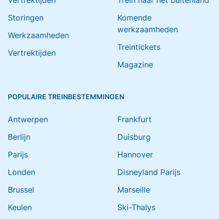
Vertrektijden
Trein naar het buitenland
Storingen
Komende
werkzaamheden
Werkzaamheden
Treintickets
Vertrektijden
Magazine
POPULAIRE TREINBESTEMMINGEN
Antwerpen
Frankfurt
Berlijn
Duisburg
Parijs
Hannover
Londen
Disneyland Parijs
Brussel
Marseille
Keulen
Ski-Thalys