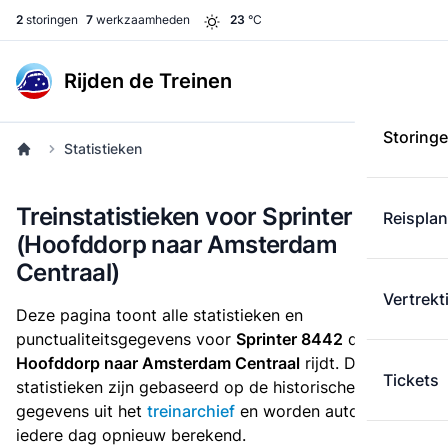
2
storingen
7
werkzaamheden
23
°C
Rijden de Treinen
Storing
Statistieken
Treinstatistieken voor Sprinter 8442
Reispla
(Hoofddorp naar Amsterdam
Centraal)
Vertrekt
Deze pagina toont alle statistieken en
punctualiteitsgegevens voor
Sprinter 8442
die
van
Hoofddorp naar Amsterdam Centraal
rijdt. Deze
Tickets
statistieken zijn gebaseerd op de historische
gegevens uit het
treinarchief
en worden automatisch
iedere dag opnieuw berekend.