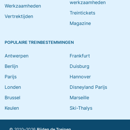
werkzaamheden
Werkzaamheden
Treintickets
Vertrektijden
Magazine
POPULAIRE TREINBESTEMMINGEN
Antwerpen
Frankfurt
Berlijn
Duisburg
Parijs
Hannover
Londen
Disneyland Parijs
Brussel
Marseille
Keulen
Ski-Thalys
© 2010–2026
Rijden de Treinen