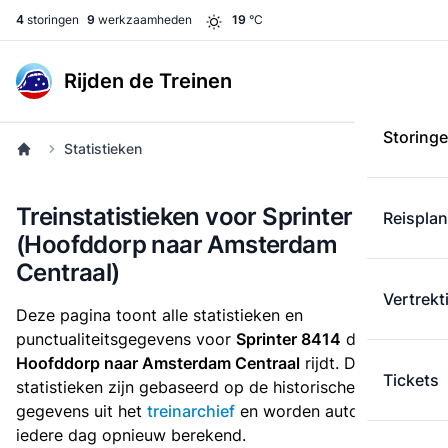
4
storingen
9
werkzaamheden
19
°C
Rijden de Treinen
Storing
Statistieken
Treinstatistieken voor Sprinter 8414
Reispla
(Hoofddorp naar Amsterdam
Centraal)
Vertrekt
Deze pagina toont alle statistieken en
punctualiteitsgegevens voor
Sprinter 8414
die
van
Hoofddorp naar Amsterdam Centraal
rijdt. Deze
Tickets
statistieken zijn gebaseerd op de historische
gegevens uit het
treinarchief
en worden automatisch
iedere dag opnieuw berekend.