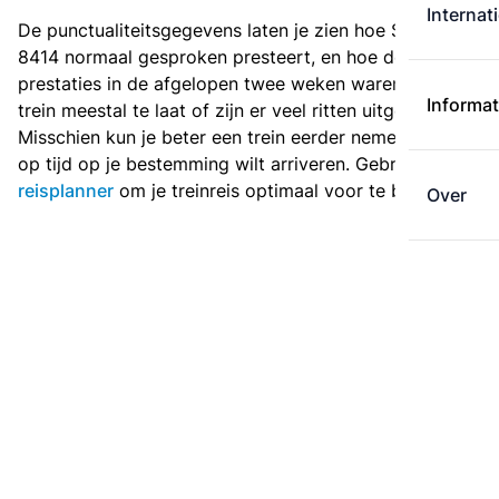
Internat
De punctualiteitsgegevens laten je zien hoe Sprinter
8414 normaal gesproken presteert, en hoe de
prestaties in de afgelopen twee weken waren. Is deze
Informat
trein meestal te laat of zijn er veel ritten uitgevallen?
Misschien kun je beter een trein eerder nemen als je
op tijd op je bestemming wilt arriveren. Gebruik de
reisplanner
om je treinreis optimaal voor te bereiden.
Over